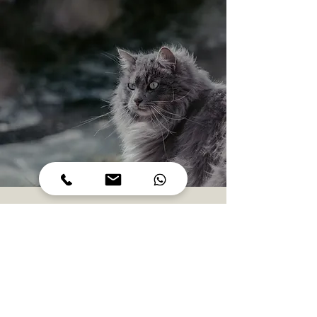
Ontmoet hier de beschikbare katten
uit het dierenasiel in Terneuzen.
KATTEN