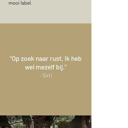
mooi label.
"Op zoek naar rust, ik heb
wel mezelf bij."
- Sirri