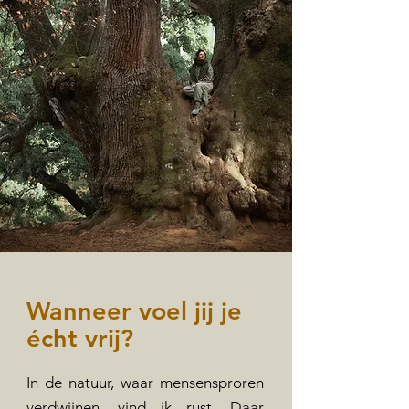
Wanneer voel jij je
écht vrij?
In de natuur, waar mensensproren
verdwijnen, vind ik rust. Daar