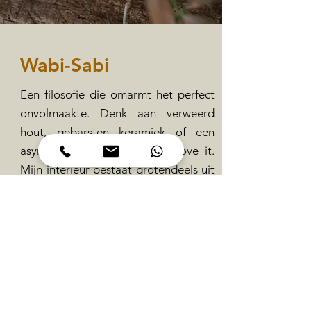
Wabi-Sabi
Een filosofie die omarmt het perfect
onvolmaakte. Denk aan verweerd
hout, gebarsten keramiek of een
asymmetrische compositie, I love it.
Mijn interieur bestaat grotendeels uit
tweedehands spullen met een
verhaal. Rommelmarktvondsten,
vergeten pareltjes, daar smelt ik voor.
Misschien ben ik een oude ziel.